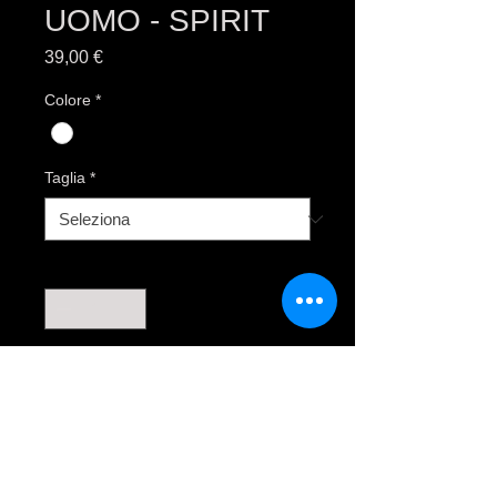
UOMO - SPIRIT
Prezzo
39,00 €
Colore
*
Taglia
*
Quantità
*
Aggiungi al carrello
Acquista ora
100% cotone jersey, taglio vivo